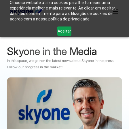
O nosso website utiliza cookies para lhe fornecer uma
experiência melhor e mais relevante. Ao clicar em aceitar,
dá o seu consentimento para a utilização de cookies de
acordo com a nossa política de privacidade.
Why
Who We
Products
Solutions
Resources
Aceitar
Skyone?
Are
Skyone in the Media
Login
Connect with our team
In this space, we gather the latest news about Skyone in the press.
Follow our progress in the market!