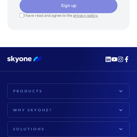
Sign up
I have read and agree to the
privacy policy.
PRODUCTS
PLATFORM
WHY SKYONE?
Skyone Platform
EXPLORE
Cloud Computing
SOLUTIONS
For companies