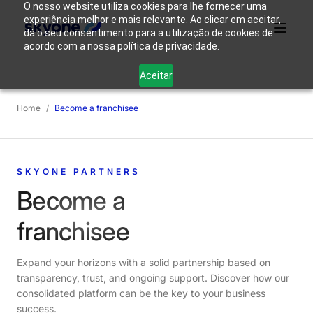
O nosso website utiliza cookies para lhe fornecer uma
experiência melhor e mais relevante. Ao clicar em aceitar,
dá o seu consentimento para a utilização de cookies de
acordo com a nossa política de privacidade.
Why
Who We
Products
Solutions
Resources
Aceitar
Skyone?
Are
Home
/
Become a franchisee
Login
Connect with our team
SKYONE PARTNERS
Become a
franchisee
Expand your horizons with a solid partnership based on
transparency, trust, and ongoing support. Discover how our
consolidated platform can be the key to your business
success.