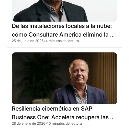
De
las
instalaciones
locales
a
la
nube:
cómo
Consultare
America
eliminó
la
25 de junio de 2026
•
4 minutos de lectura
infraestructura
heredada
con
Skyone
Resiliencia
cibernética
en
SAP
Business
One:
Accelera
recupera
las
28 de enero de 2026
•
10 minutos de lectura
operaciones
en
4
horas