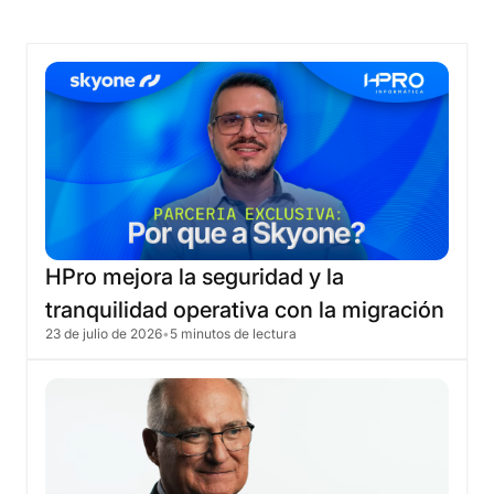
HPro
mejora
la
seguridad
y
la
tranquilidad
operativa
con
la
migración
23 de julio de 2026
•
5 minutos de lectura
a
la
nube
de
Skyone