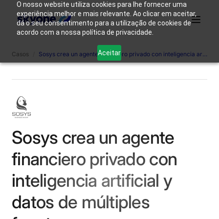
O nosso website utiliza cookies para lhe fornecer uma
experiência melhor e mais relevante. Ao clicar em aceitar,
dá o seu consentimento para a utilização de cookies de
acordo com a nossa política de privacidade.
¿Por qué
Quienes
Productos
Soluciones
Recursos
Aceitar
Casos
/
Sosys crea un agente financiero privado con inteligencia artificial y datos de múltiples fuentes.
Skyone?
somos
Acceso
Contáctanos
Sosys crea un agente
financiero privado con
inteligencia artificial y
datos de múltiples