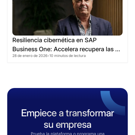
Resiliencia
cibernética
en
SAP
Business
One:
Accelera
recupera
las
28 de enero de 2026
•
10 minutos de lectura
operaciones
en
4
horas
Empiece a transformar
su empresa
Prueba la plataforma o programa una