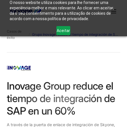
O nosso website utiliza cookies para lhe fornecer uma
experiência melhor e mais relevante. Ao clicar em aceitar,
dá o seu consentimento para a utilização de cookies de
acordo com a nossa política de privacidade.
¿Por qué
Quienes
Productos
Soluciones
Recursos
Aceitar
Casos de
Skyone?
somos
/
Grupo Inovage reduce el tiempo de integración de SAP en un 60%
éxito
Acceso
Contáctanos
Inovage Group reduce el
tiempo de integración de
SAP en un 60%
A través de la puerta de enlace de integración de Skyone,