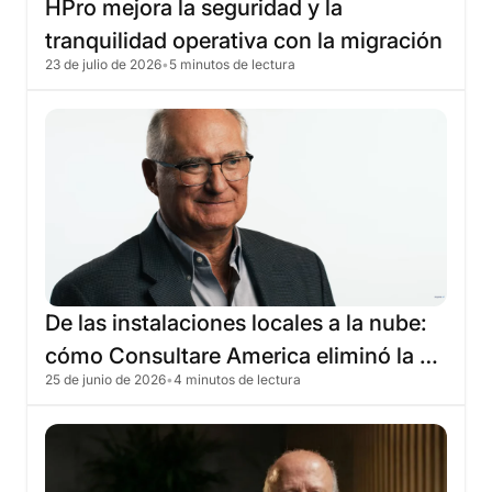
HPro
mejora
la
seguridad
y
la
tranquilidad
operativa
con
la
migración
23 de julio de 2026
•
5 minutos de lectura
a
la
nube
de
Skyone
De
las
instalaciones
locales
a
la
nube:
cómo
Consultare
America
eliminó
la
25 de junio de 2026
•
4 minutos de lectura
infraestructura
heredada
con
Skyone