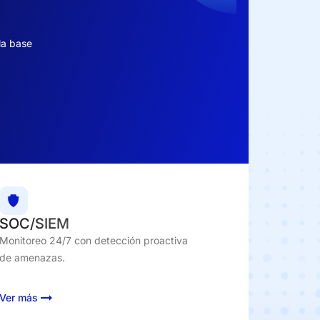
 la base
SOC/SIEM
Monitoreo 24/7 con detección proactiva
de amenazas.
Ver más