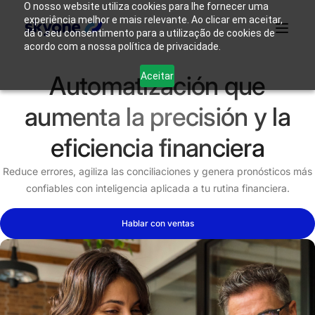
O nosso website utiliza cookies para lhe fornecer uma
experiência melhor e mais relevante. Ao clicar em aceitar,
dá o seu consentimento para a utilização de cookies de
acordo com a nossa política de privacidade.
¿Por qué
Quienes
Productos
Soluciones
Recursos
Aceitar
Automatización que
Skyone?
somos
aumenta la precisión y la
Acceso
Contáctanos
eficiencia financiera
Reduce errores, agiliza las conciliaciones y genera pronósticos más
confiables con inteligencia aplicada a tu rutina financiera.
Hablar con ventas