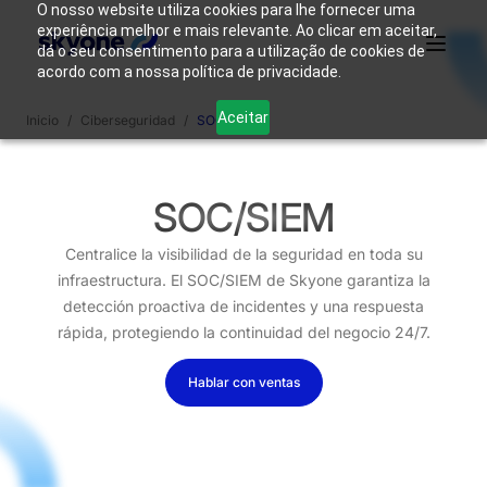
O nosso website utiliza cookies para lhe fornecer uma
experiência melhor e mais relevante. Ao clicar em aceitar,
dá o seu consentimento para a utilização de cookies de
acordo com a nossa política de privacidade.
¿Por qué
Quienes
Productos
Soluciones
Recursos
Aceitar
Inicio
/
Ciberseguridad
/
SOC / SIEM
Skyone?
somos
Acceso
Contáctanos
SOC/SIEM
Centralice la visibilidad de la seguridad en toda su
infraestructura. El SOC/SIEM de Skyone garantiza la
detección proactiva de incidentes y una respuesta
rápida, protegiendo la continuidad del negocio 24/7.
Hablar con ventas