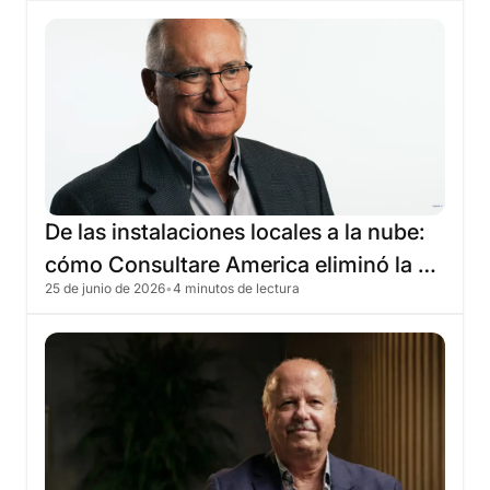
De
las
instalaciones
locales
a
la
nube:
cómo
Consultare
America
eliminó
la
25 de junio de 2026
•
4 minutos de lectura
infraestructura
heredada
con
Skyone