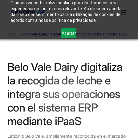
O nosso website utiliza cookies para lhe fornecer uma
experiência melhor e mais relevante. Ao clicar em aceitar,
dá o seu consentimento para a utilização de cookies de
acordo com a nossa política de privacidade.
¿Por qué
Quienes
Productos
Soluciones
Recursos
Aceitar
Caso
:
Belo Vale Dairy digitaliza la recogida de leche e integra sus operaciones con el sistema ERP mediante iPaaS.
Skyone?
somos
Acceso
Contáctanos
Belo Vale Dairy digitaliza
la recogida de leche e
integra sus operaciones
con el sistema ERP
mediante iPaaS
Laticínio Belo Vale, ampliamente reconocida en el mercado