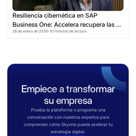
Resiliencia
cibernética
en
SAP
Business
One:
Accelera
recupera
las
28 de enero de 2026
•
10 minutos de lectura
operaciones
en
4
horas
Empiece a transformar
su empresa
Prueba la plataforma o programa una
conversación con nuestros expertos para
comprender cómo Skyone puede acelerar tu
estrategia digital.