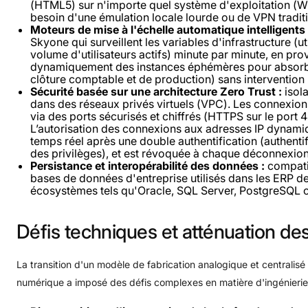
(HTML5) sur n'importe quel système d'exploitation (W
besoin d'une émulation locale lourde ou de VPN tradit
Moteurs de mise à l'échelle automatique intelligents 
Skyone qui surveillent les variables d'infrastructure (u
volume d'utilisateurs actifs) minute par minute, en pr
dynamiquement des instances éphémères pour absorber
clôture comptable et de production) sans intervention
Sécurité basée sur une architecture Zero Trust :
isol
dans des réseaux privés virtuels (VPC). Les connexio
via des ports sécurisés et chiffrés (HTTPS sur le port 
L’autorisation des connexions aux adresses IP dynami
temps réel après une double authentification (authentifi
des privilèges), et est révoquée à chaque déconnexion
Persistance et interopérabilité des données :
compatib
bases de données d'entreprise utilisés dans les ERP de
écosystèmes tels qu'Oracle, SQL Server, PostgreSQL
Défis
techniques
et
atténuation
de
La transition d'un modèle de fabrication analogique et centralis
numérique a imposé des défis complexes en matière d'ingénierie 