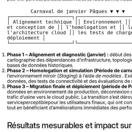
        Carnaval de janvier Pâques ▼ ▼ ▼ 
┌─────────────────────┐┌───────────────────
│ Alignement technique ││ Environnement ││ 
et conception de ││ l'homologation et ││ la
l'architecture cloud ││ les tests de charge
déploiement │ 
└─────────────────────┘└──────────────────
Phase 1 – Alignement et diagnostic (janvier) :
début des 
cartographie des dépendances d’infrastructure, topologie
bases de données historiques.
Phase 2 – Homologation et simulation (Période de carna
l’environnement miroir (
Staging
) à l’aide
de modèles
. Ex
données, des tests de connectivité et des évaluations de 
Phase 3 – Migration finale et déploiement (période de P
données en environnement de production, déconnexion des
trafic d’usine vers le cloud public. La transition s’est dér
service
perceptible
pour les utilisateurs finaux, qui ont c
tout en bénéficiant d’améliorations immédiates des perf
Résultats
mesurables
et
impact
sur