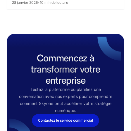
28 janvier 2026
•
10 min de lecture
en
4
heures
Commencez à
transformer votre
entreprise
Testez la plateforme ou planifiez une
conversation avec nos experts pour comprendre
comment Skyone peut accélérer votre stratégie
numérique.
Contactez le service commercial