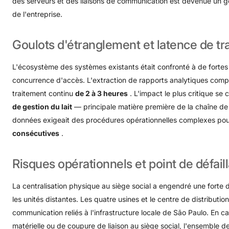
des serveurs et des liaisons de communication est devenue un g
de l'entreprise
.
Goulots
d'étranglement
et
latence
de
tr
L'écosystème des systèmes existants était confronté à de fortes 
concurrence d'accès. L'extraction de rapports analytiques compl
traitement continu
de 2 à 3 heures
. L'impact le plus critique se 
de gestion du lait
— principale matière première de la chaîne de
données exigeait des procédures opérationnelles complexes pou
consécutives
.
Risques
opérationnels
et
point
de
défail
La centralisation physique au siège social a engendré une forte
les unités distantes. Les quatre usines et le centre de distribut
communication reliés à l'infrastructure locale de São Paulo
. En c
matérielle ou de coupure de liaison au siège social, l'ensemble d