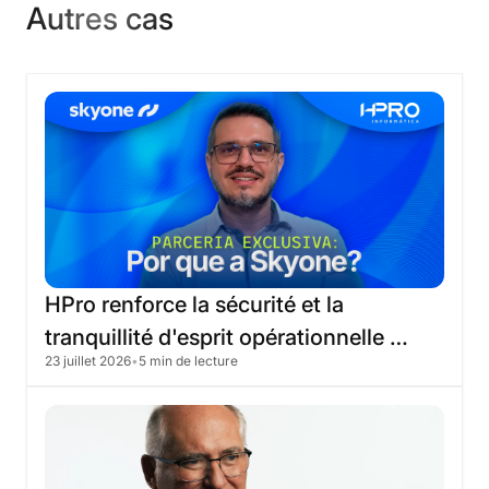
Autres cas
HPro
renforce
la
sécurité
et
la
tranquillité
d'esprit
opérationnelle
23 juillet 2026
•
5 min de lecture
grâce
à
la
migration
vers
le
cloud
Skyone