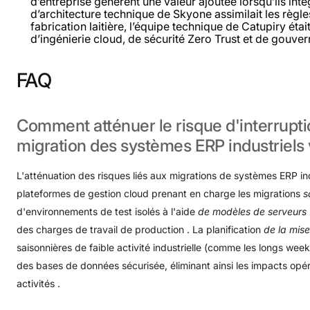
d’entreprise génèrent une valeur ajoutée lorsqu’ils intè
d’architecture technique de Skyone assimilait les règ
fabrication laitière, l’équipe technique de Catupiry é
d’ingénierie cloud, de sécurité Zero Trust et de gouv
FAQ
Comment
atténuer
le
risque
d'interrupt
migration
des
systèmes
ERP
industriels
L'atténuation des risques liés aux migrations de systèmes ERP indu
plateformes de gestion cloud prenant en charge les migrations
s
d'environnements de test isolés à l'aide
de modèles de serveurs
des charges de travail de production . La planification
de la mis
saisonnières de faible activité industrielle (comme les longs wee
des bases de données sécurisée, éliminant ainsi les impacts opéra
activités .