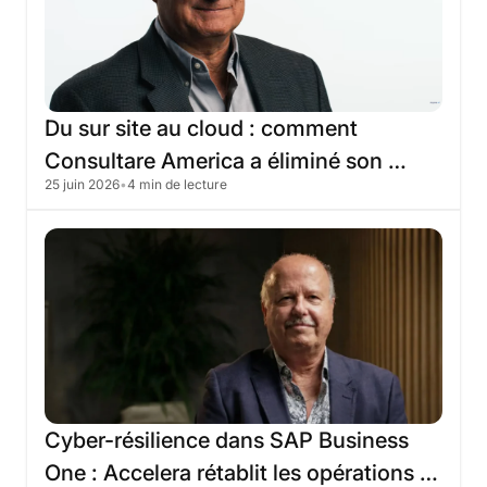
Du
sur
site
au
cloud
:
comment
Consultare
America
a
éliminé
son
25 juin 2026
•
4 min de lecture
infrastructure
traditionnelle
grâce
à
Skyone
Cyber-résilience
dans
SAP
Business
One
:
Accelera
rétablit
les
opérations