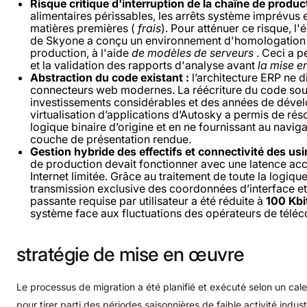
Risque critique d'interruption de la chaîne de product
alimentaires périssables, les arrêts système imprévus
matières premières (
frais
). Pour atténuer ce risque, l
de Skyone a conçu un environnement d'homologation 
production, à l'aide
de modèles de serveurs
. Ceci a p
et la validation des rapports d'analyse avant
la mise e
Abstraction du code existant :
l’architecture ERP ne di
connecteurs web modernes. La réécriture du code sour
investissements considérables et des années de déve
virtualisation d’applications d’Autosky a permis de ré
logique binaire d’origine et en ne fournissant au navigate
couche de présentation rendue.
Gestion hybride des effectifs et connectivité des usi
de production devait fonctionner avec une latence a
Internet limitée. Grâce au traitement de toute la logiqu
transmission exclusive des coordonnées d’interface et
passante requise par utilisateur a été réduite à
100 Kbi
système face aux fluctuations des opérateurs de télé
stratégie
de
mise
en
œuvre
Le processus de migration a été planifié et exécuté selon un cale
pour tirer parti des périodes saisonnières de faible activité industr