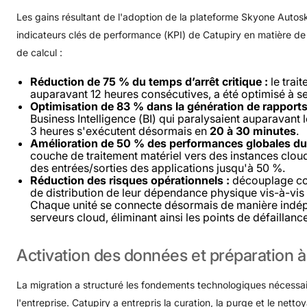
Les gains résultant de l'adoption de la plateforme Skyone Autosk
indicateurs clés de performance (KPI) de Catupiry en matière de 
de calcul :
Réduction de 75 % du temps d’arrêt critique :
le trait
auparavant 12 heures consécutives, a été optimisé à 
Optimisation de 83 % dans la génération de rapports
Business Intelligence (BI) qui paralysaient auparavant 
3 heures s'exécutent désormais en
20 à 30 minutes
.
Amélioration de 50 % des performances globales du
couche de traitement matériel vers des instances cloud
des entrées/sorties des applications jusqu'à 50 %.
Réduction des risques opérationnels :
découplage com
de distribution de leur dépendance physique vis-à-vis
Chaque unité se connecte désormais de manière indé
serveurs cloud, éliminant ainsi les points de défaillanc
Activation
des
données
et
préparation
à
La migration a structuré les fondements technologiques nécess
l'entreprise. Catupiry a entrepris la curation, la purge et le nett