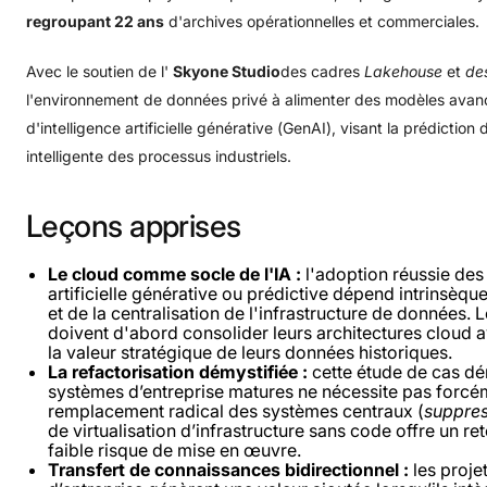
regroupant 22 ans
d'archives opérationnelles et commerciales
.
Avec le soutien de l'
Skyone Studio
des cadres
Lakehouse
et
des
l'environnement de données privé à alimenter des modèles avan
d'intelligence artificielle générative (GenAI), visant la prédictio
intelligente des processus industriels
.
Leçons
apprises
Le cloud comme socle de l'IA :
l'adoption réussie des
artificielle générative ou prédictive dépend intrinsèque
et de la centralisation de l'infrastructure de données. 
doivent d'abord consolider leurs architectures cloud 
la valeur stratégique de leurs données historiques.
La refactorisation démystifiée :
cette étude de cas dé
systèmes d’entreprise matures ne nécessite pas forcém
remplacement radical des systèmes centraux (
suppres
de virtualisation d’infrastructure sans code offre un re
faible risque de mise en œuvre.
Transfert de connaissances bidirectionnel :
les proje