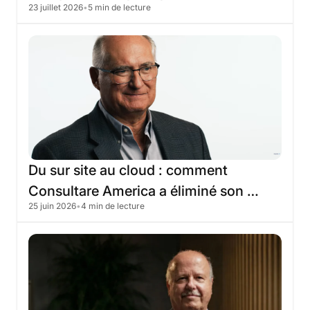
23 juillet 2026
•
5 min de lecture
grâce
à
la
migration
vers
le
cloud
Skyone
Du
sur
site
au
cloud
:
comment
Consultare
America
a
éliminé
son
25 juin 2026
•
4 min de lecture
infrastructure
traditionnelle
grâce
à
Skyone