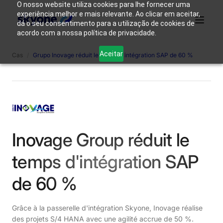
O nosso website utiliza cookies para lhe fornecer uma
experiência melhor e mais relevante. Ao clicar em aceitar,
dá o seu consentimento para a utilização de cookies de
acordo com a nossa política de privacidade.
Qui
Pourquoi
Aceitar
Cas
/
Grupo Inovage réduit le temps d'intégration SAP de 60 %
Produits
Solutions
Ressources
sommes-
Skyone ?
nous ?
Se connecter
Entrer en contact
Inovage Group réduit le
temps d'intégration SAP
de 60 %
Grâce à la passerelle d'intégration Skyone, Inovage réalise
des projets S/4 HANA avec une agilité accrue de 50 %.