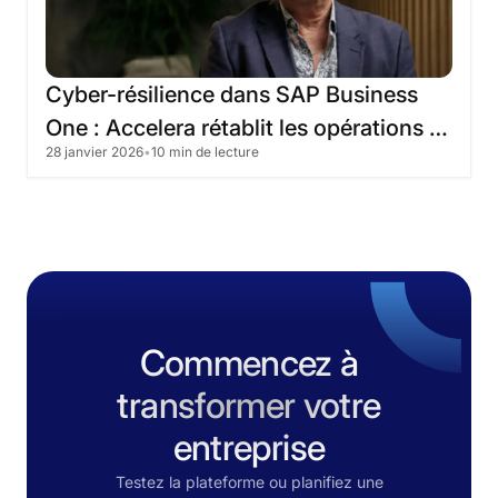
Cyber-résilience
dans
SAP
Business
One
:
Accelera
rétablit
les
opérations
28 janvier 2026
•
10 min de lecture
en
4
heures
Commencez à
transformer votre
entreprise
Testez la plateforme ou planifiez une