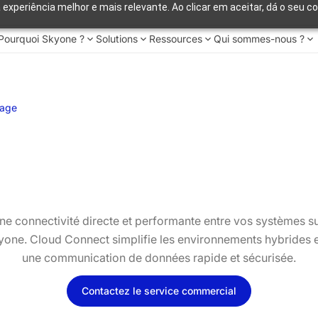
 experiência melhor e mais relevante. Ao clicar em aceitar, dá o seu c
Pourquoi Skyone ?
Solutions
Ressources
Qui sommes-nous ?
uage
e connectivité directe et performante entre vos systèmes sur
one. Cloud Connect simplifie les environnements hybrides e
une communication de données rapide et sécurisée.
Contactez le service commercial