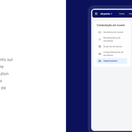
nts sur
re
ution
es
 de