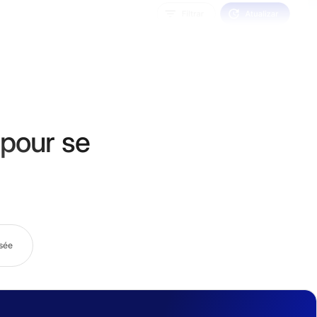
 pour se
sée