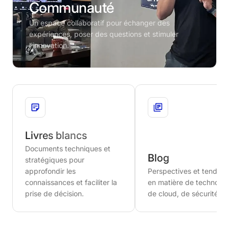
Communauté
Un espace collaboratif pour échanger des
expériences, poser des questions et stimuler
l'innovation.
Livres blancs
Documents techniques et
Blog
stratégiques pour
approfondir les
Perspectives et tendan
connaissances et faciliter la
en matière de technolog
prise de décision.
de cloud, de sécurité et 