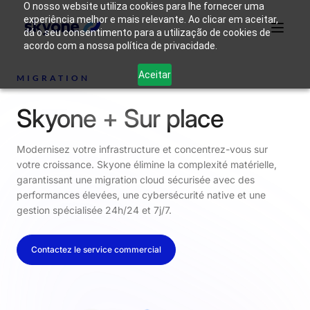
O nosso website utiliza cookies para lhe fornecer uma
experiência melhor e mais relevante. Ao clicar em aceitar,
dá o seu consentimento para a utilização de cookies de
acordo com a nossa política de privacidade.
Qui
Pourquoi
Aceitar
Produits
Solutions
Ressources
sommes-
MIGRATION
Skyone ?
nous ?
Skyone + Sur place
Se connecter
Entrer en contact
Modernisez votre infrastructure et concentrez-vous sur
votre croissance. Skyone élimine la complexité matérielle,
garantissant une migration cloud sécurisée avec des
performances élevées, une cybersécurité native et une
gestion spécialisée 24h/24 et 7j/7.
Contactez le service commercial