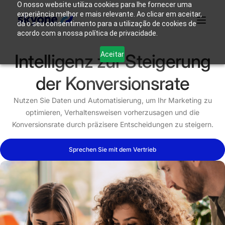
O nosso website utiliza cookies para lhe fornecer uma
experiência melhor e mais relevante. Ao clicar em aceitar,
dá o seu consentimento para a utilização de cookies de
acordo com a nossa política de privacidade.
Warum
Wer wir
Produkte
Lösungen
Ressourcen
Aceitar
Intelligenz zur Steigerung
Skyone?
sind
der Konversionsrate
Login
Nehmen Sie Kontakt auf
Nutzen Sie Daten und Automatisierung, um Ihr Marketing zu
optimieren, Verhaltensweisen vorherzusagen und die
Konversionsrate durch präzisere Entscheidungen zu steigern.
Sprechen Sie mit dem Vertrieb