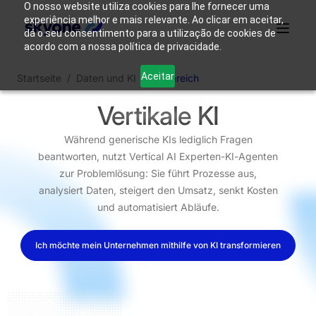
O nosso website utiliza cookies para lhe fornecer uma
experiência melhor e mais relevante. Ao clicar em aceitar,
dá o seu consentimento para a utilização de cookies de
acordo com a nossa política de privacidade.
Warum
Wer wir
Produkte
Lösungen
Ressourcen
Aceitar
Startseite
/
Daten und KI
/
KI-Bereich
Skyone?
sind
Vertikale KI
Login
Nehmen Sie Kontakt auf
Während generische KIs lediglich Fragen
beantworten, nutzt Vertical AI Experten-KI-Agenten
zur Problemlösung: Sie führt Prozesse aus,
analysiert Daten, steigert den Umsatz, senkt Kosten
und automatisiert Abläufe.
Ich möchte mein Unternehmen mithilfe von KI transformieren