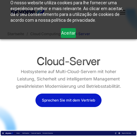
O nosso website utiliza cookies para lhe fornecer uma
experiência melhor e mais relevante. Ao clicar em aceitar,
dá o seu consentimento para a utilização de cookies de
acordo com a nossa política de privacidade.
Warum
Wer wir
Produkte
Lösungen
Ressourcen
Aceitar
Startseite
/
Cloud Computing
/
Cloud-Server
Skyone?
sind
Login
Nehmen Sie Kontakt auf
Cloud-Server
Hostsysteme auf Multi-Cloud-Servern mit hoher
Leistung, Sicherheit und intelligentem Management
gewährleisten Modernisierung und Betriebsstabilität.
Sprechen Sie mit dem Vertrieb