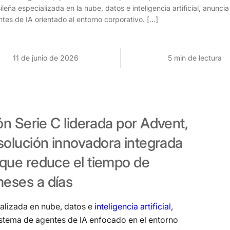
ileña especializada en la nube, datos e inteligencia artificial, anunc
tes de IA orientado al entorno corporativo. […]
11 de junio de 2026
5 min de lectura
ón
Serie
C
liderada
por
Advent,
solución
innovadora
integrada
que
reduce
el
tiempo
de
meses
a
días
ializada en nube, datos e
inteligencia artificial
,
istema de agentes de IA enfocado en el entorno