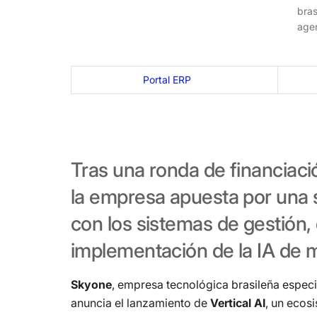
bras
agen
Portal ERP
Tras
una
ronda
de
financiaci
la
empresa
apuesta
por
una
con
los
sistemas
de
gestión,
implementación
de
la
IA
de
Skyone
, empresa tecnológica brasileña espec
anuncia el lanzamiento de
Vertical AI
, un ecos