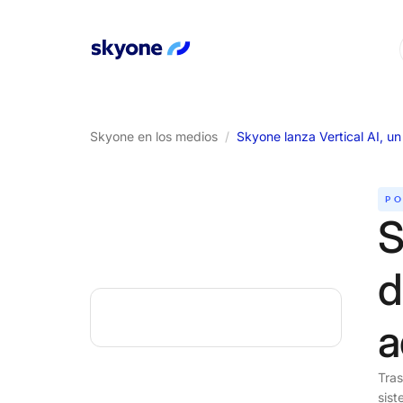
Skyone en los medios
/
PO
S
d
a
Tras
sist