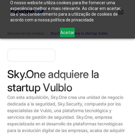
O nosso website utiliza cookies para lhe fornecer uma
experiência melhor e mais relevante. Ao clicar em aceitar,
dá o seu consentimento para a utilização de cookies de
acordo com a nossa política de privacidade.
¿Por qué
Quienes
Productos
Soluciones
Recursos
Aceitar
Skyone en los medios
/
Sky.One adquiere la startup Vublo
Skyone?
somos
Acceso
Contáctanos
Sky.One adquiere la
startup Vulblo
Con esta adquisición, Sky.One crea una unidad de negocio
dedicada a la seguridad, Sky.Security, compuesta por los
especialistas de Vublo, una plataforma tecnológica y
servicios de gestión de seguridad. Sky.One, empresa
especializada en el desarrollo de plataformas tecnológicas
para la evolución digital de las empresas, acaba de adquirir