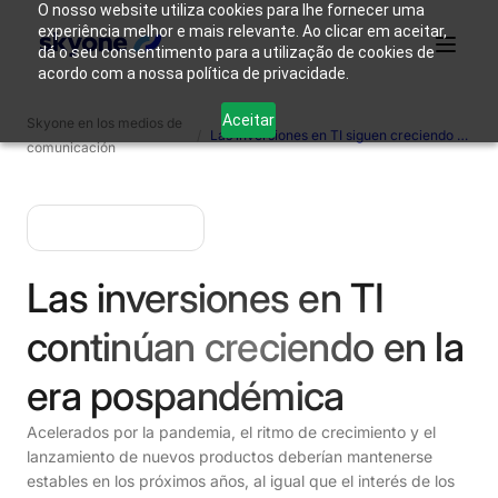
O nosso website utiliza cookies para lhe fornecer uma
experiência melhor e mais relevante. Ao clicar em aceitar,
dá o seu consentimento para a utilização de cookies de
acordo com a nossa política de privacidade.
¿Por qué
Quienes
Productos
Soluciones
Recursos
Aceitar
Skyone en los medios de
Skyone?
somos
/
Las inversiones en TI siguen creciendo en la era pospandémica.
comunicación
Acceso
Contáctanos
Las inversiones en TI
continúan creciendo en la
era pospandémica
Acelerados por la pandemia, el ritmo de crecimiento y el
lanzamiento de nuevos productos deberían mantenerse
estables en los próximos años, al igual que el interés de los