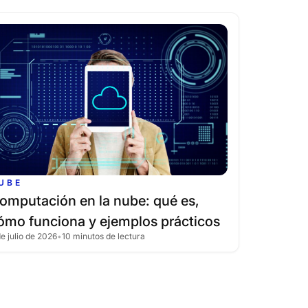
UBE
omputación
en
la
nube:
qué
es,
ómo
funciona
y
ejemplos
prácticos
de julio de 2026
•
10 minutos de lectura
n
la
nube