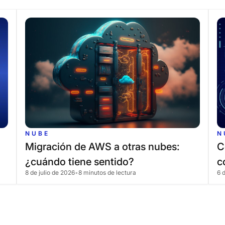
NUBE
N
Migración
de
AWS
a
otras
nubes:
C
¿cuándo
tiene
sentido?
c
8 de julio de 2026
•
8 minutos de lectura
6 
e