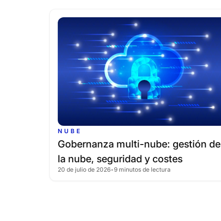
NUBE
Gobernanza
multi-nube:
gestión
de
la
nube,
seguridad
y
costes
20 de julio de 2026
•
9 minutos de lectura