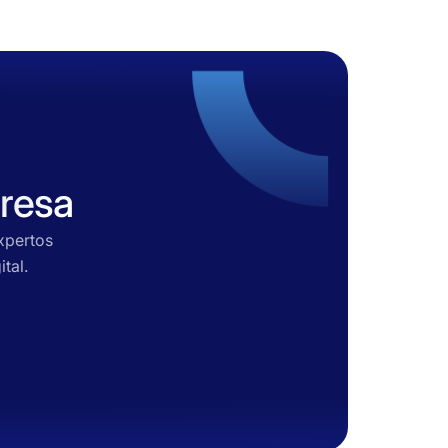
resa
xpertos
tal.