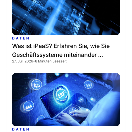
DATEN
Was
ist
iPaaS?
Erfahren
Sie,
wie
Sie
Geschäftssysteme
miteinander
27. Juli 2026
•
8 Minuten Lesezeit
verbinden
DATEN