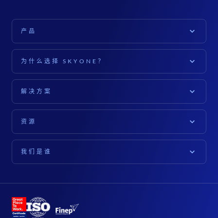
产品
平台
为什么选择 SKYONE？
天空一号平台
探索
云计算
解决方案
对于公司而言
数据与人工智能
就您的行业而言
软件供应商（ISV）
资源
网络安全
零售
对于高管而言
内容
文档
农业
我们是谁
IT领导者
博客
酒店业
关于SKYONE
特色产品
对于初创企业
白皮书
行业
关于我们
天空一工作室
天空之星
精选案例
土木工程
领导
推理服务器
活动
创新集团