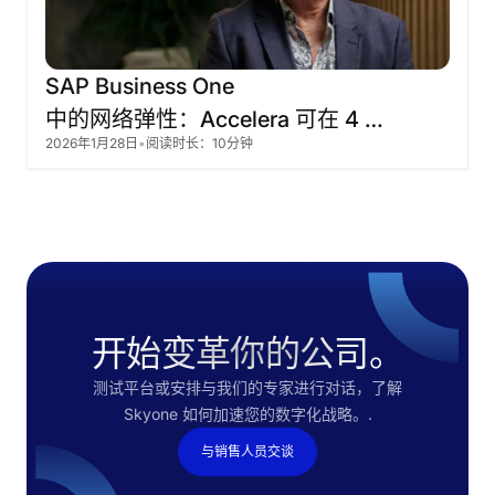
SAP
Business
One
中的网络弹性：Accelera
可在
4
2026年1月28日
•
阅读时长：10分钟
小时内恢复运营。
开始变革你的公司。
测试平台或安排与我们的专家进行对话，了解
Skyone 如何加速您的数字化战略。.
与销售人员交谈