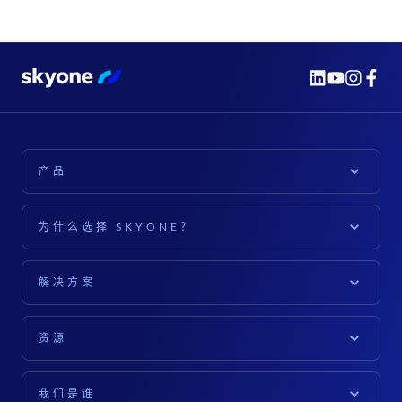
产品
平台
为什么选择 SKYONE？
天空一号平台
探索
云计算
解决方案
对于公司而言
数据与人工智能
就您的行业而言
软件供应商（ISV）
资源
网络安全
零售
对于高管而言
内容
文档
农业
我们是谁
IT领导者