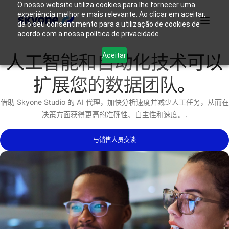
O nosso website utiliza cookies para lhe fornecer uma
experiência melhor e mais relevante. Ao clicar em aceitar,
dá o seu consentimento para a utilização de cookies de
acordo com a nossa política de privacidade.
产品
为什么选择 Skyone？
解决方案
资源
我们是谁
Aceitar
人工智能和自动化技术可以
扩展您的数据团队。
登录
联系我们
借助 Skyone Studio 的 AI 代理，加快分析速度并减少人工任务，从而在
决策方面获得更高的准确性、自主性和速度。.
与销售人员交谈