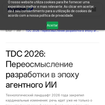
O nosso website utiliza cookies para lhe fornecer uma
experiência melhor e mais relevante. Ao clicar em aceitar,
dá o seu consentimento para a utilização de cookies de
acordo com a nossa política de privacidade.
Почему
Кто
Aceitar
Продукты
именно
Решения
Ресурсы
мы
Блог
/
ИИ
/
TDC 2026: Переосмысление разработки в эпоху агентного ИИ
Skyone?
такие
Авторизоваться
Свяжитесь с нами
TDC 2026:
Переосмысление
разработки в эпоху
агентного ИИ
Технологический ландшафт 2026 года закрепил
кардинальные изменения: речь идет уже не только о