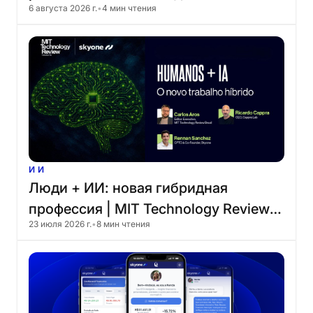
6 августа 2026 г.
•
4 мин чтения
благодаря
стратегическому
партнерству
со
Skyone
ИИ
Люди
+
ИИ:
новая
гибридная
профессия
|
MIT
Technology
Review
23 июля 2026 г.
•
8 мин чтения
Brazil