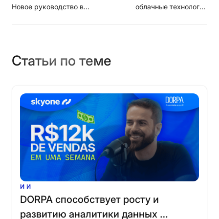
Новое руководство в
облачные технологии
сфере ИТ будет другим
безопасны или они по-
прежнему рискованны для
компаний?
Статьи по теме
ИИ
DORPA
способствует
росту
и
развитию
аналитики
данных