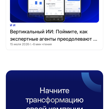
ИИ
Вертикальный
ИИ:
Поймите,
как
экспертные
агенты
преодолевают
15 июля 2026 г.
•
6 мин чтения
ограничения
традиционных
чат-ботов
Начните
трансформацию
своей компании