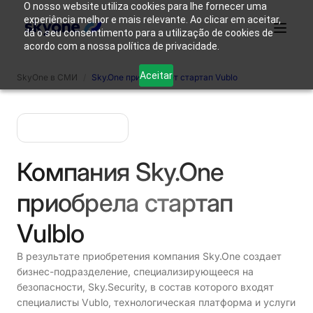
O nosso website utiliza cookies para lhe fornecer uma
experiência melhor e mais relevante. Ao clicar em aceitar,
dá o seu consentimento para a utilização de cookies de
acordo com a nossa política de privacidade.
Почему
Кто
Aceitar
SkyOne в СМИ
/
Sky.One приобретает стартап Vublo
Продукты
именно
Решения
Ресурсы
мы
Skyone?
такие
Авторизоваться
Свяжитесь с нами
Компания Sky.One
приобрела стартап
Vulblo
В результате приобретения компания Sky.One создает
бизнес-подразделение, специализирующееся на
безопасности, Sky.Security, в состав которого входят
специалисты Vublo, технологическая платформа и услуги