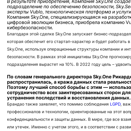
В результате приобретения,
Компания Sky.One созда
подразделение по обеспечению безопасности, Sky.Secu
эксперты Vublo, технологическая платформа и услуг
Компания Sky.One, специализирующаяся на разработ
цифровой эволюции бизнеса, приобрела компанию Vub
кибербезопасности.
Благодаря этой сделке Sky.One запускает бизнес-подраздел
которая обеспечит его стартап-характер и будет работать 
Sky.One, используя операционные структуры компании и инт
безопасности. В рамках этой инициативы Sky.One прогнозиру
подразделения вырастет на 10%. В 2022 году цель – удвоит
По словам генерального директора Sky.One Рикард
распространилась, а кража данных стала реальност
Поэтому лучший способ борьбы с этим — использо
сотрудничество всех заинтересованных сторон дл
устранения последствий и восстановления данных.
Брандао также заявляет, что помимо соблюдения
LGPD
, ва
профессионалов и технологии, ориентированные на этот во
конфиденциальности и защиты данных. В мире, где все взаим
или утечек. Именно с учетом этого, и в соответствии с ра