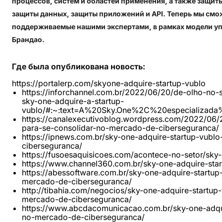
процессов, систем и областей применения, а также защит
защиты данных, защиты приложений и API. Теперь мы смо
поддерживаемые нашими экспертами, в рамках модели уп
Брандао.
Где
была
опубликована
новость:
https://portalerp.com/skyone-adquire-startup-vublo
https://inforchannel.com.br/2022/06/20/de-olho-no
sky-one-adquire-a-startup-
vublo/#:~:text=A%20Sky.One%2C%20especializa
https://canalexecutivoblog.wordpress.com/2022/06/
para-se-consolidar-no-mercado-de-ciberseguranca/
https://ipnews.com.br/sky-one-adquire-startup-vubl
ciberseguranca/
https://fusoesaquisicoes.com/acontece-no-setor/sky
https://www.channel360.com.br/sky-one-adquire-star
https://abessoftware.com.br/sky-one-adquire-startup
mercado-de-ciberseguranca/
http://tibahia.com/negocios/sky-one-adquire-startup
mercado-de-ciberseguranca/
https://www.abcdacomunicacao.com.br/sky-one-adqui
no-mercado-de-ciberseguranca/