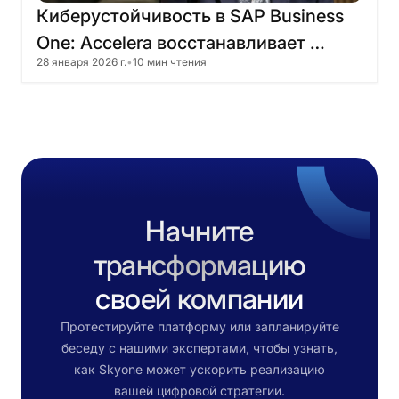
Киберустойчивость
в
SAP
Business
One:
Accelera
восстанавливает
28 января 2026 г.
•
10 мин чтения
работу
за
4
часа
Начните
трансформацию
своей компании
Протестируйте платформу или запланируйте
беседу с нашими экспертами, чтобы узнать,
как Skyone может ускорить реализацию
вашей цифровой стратегии.