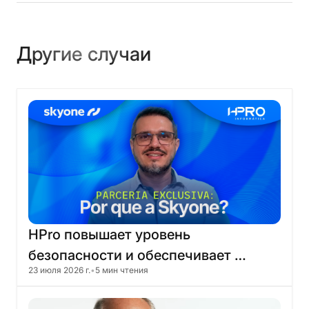
Другие случаи
HPro
повышает
уровень
безопасности
и
обеспечивает
23 июля 2026 г.
•
5 мин чтения
спокойствие
в
работе
благодаря
миграции
в
облако
Skyone