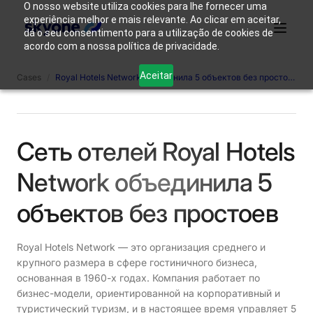
O nosso website utiliza cookies para lhe fornecer uma
experiência melhor e mais relevante. Ao clicar em aceitar,
dá o seu consentimento para a utilização de cookies de
acordo com a nossa política de privacidade.
Почему
Кто
Aceitar
Cases
/
Royal Hotels Network объединила 5 объектов без простоев.
Продукты
именно
Решения
Ресурсы
мы
Skyone?
такие
Авторизоваться
Свяжитесь с нами
Сеть отелей Royal Hotels
Network объединила 5
объектов без простоев
Royal Hotels Network — это организация среднего и
крупного размера в сфере гостиничного бизнеса,
основанная в 1960-х годах. Компания работает по
бизнес-модели, ориентированной на корпоративный и
туристический туризм, и в настоящее время управляет 5