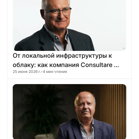
От
локальной
инфраструктуры
к
облаку:
как
компания
Consultare
25 июня 2026 г.
•
4 мин чтения
America
избавилась
от
устаревшей
инфраструктуры
с
помощью
Skyone