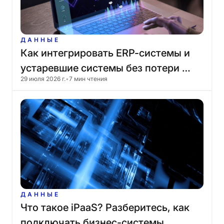
ДАННЫЕ
Как
интегрировать
ERP-системы
и
устаревшие
системы
без
потери
29 июля 2026 г.
•
7 мин чтения
данных?
ДАННЫЕ
Что
такое
iPaaS?
Разберитесь,
как
подключать
бизнес-системы