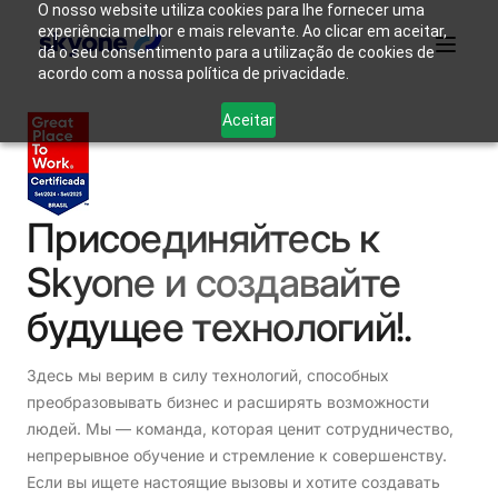
O nosso website utiliza cookies para lhe fornecer uma
experiência melhor e mais relevante. Ao clicar em aceitar,
dá o seu consentimento para a utilização de cookies de
acordo com a nossa política de privacidade.
Почему
Кто
Aceitar
Продукты
именно
Решения
Ресурсы
мы
Skyone?
такие
Авторизоваться
Присоединяйтесь к
Свяжитесь с нами
Skyone и создавайте
будущее технологий!.
Здесь мы верим в силу технологий, способных
преобразовывать бизнес и расширять возможности
людей. Мы — команда, которая ценит сотрудничество,
непрерывное обучение и стремление к совершенству.
Если вы ищете настоящие вызовы и хотите создавать