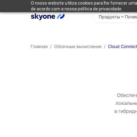
O nosso website utiliza cookies para lhe fornecer uma
de acordo com a nossa política de privacidade.
Продукты
Почем
Главная
/
Облачные вычисления
/
Cloud Connec
Обеспеч
локальны
в гибрид