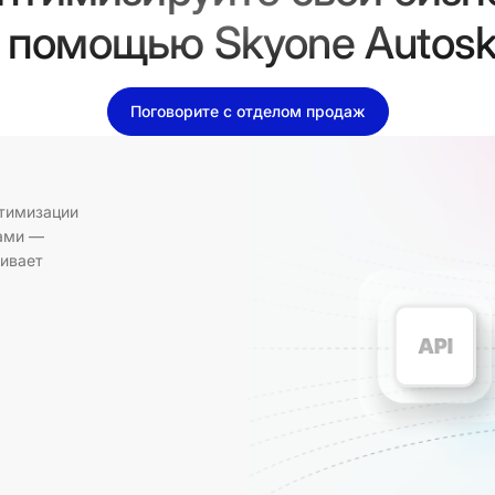
 помощью Skyone Autos
Поговорите с отделом продаж
тимизации
ами —
чивает