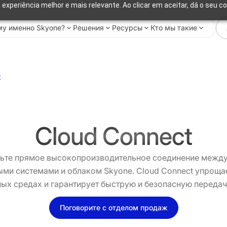
 experiência melhor e mais relevante. Ao clicar em aceitar, dá o seu c
у именно Skyone?
Решения
Ресурсы
Кто мы такие
t
Cloud Connect
ьте прямое высокопроизводительное соединение межд
ми системами и облаком Skyone. Cloud Connect упроща
ных средах и гарантирует быструю и безопасную передач
Поговорите с отделом продаж