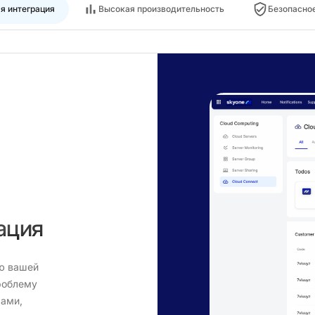
я интеграция
Высокая производительность
Безопасно
ация
ую вашей
роблему
ами,